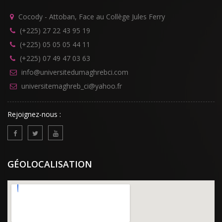
Cocody - Attoban, Face au Collège Jules Ferry
(+225) 27 22 43 95 19
(+225) 05 05 05 44 11
(+225) 07 49 47 03 63
info@universitedumaghrebci.com
universitemaghreb_ci@yahoo.fr
Rejoignez-nous :
GÉOLOCALISATION